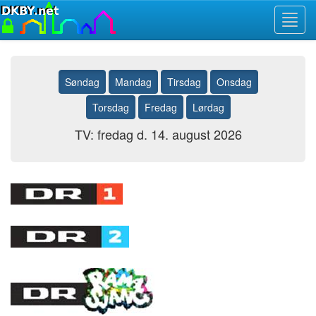
Toggl
navig
Søndag
Mandag
Tirsdag
Onsdag
Torsdag
Fredag
Lørdag
TV: fredag d. 14. august 2026